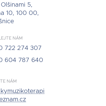
Olšinami 5,
a 10, 100 00,
šnice
LEJTE NÁM
0 722 274 307
0 604 787 640
ŠTE NÁM
lkymuzikoterapi
eznam.cz